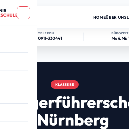
NIS
RSCHULE
HOME
ÜBER UNS
TELEFON
BÜROZEI
0911-330441
Mo & Mi:
KLASSE BE
hängerführersch
äum
in Nürnberg