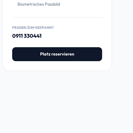
Biometrisches Passbild
FRAGEN ZUM GESPANN?
0911 330441
Platz reservieren