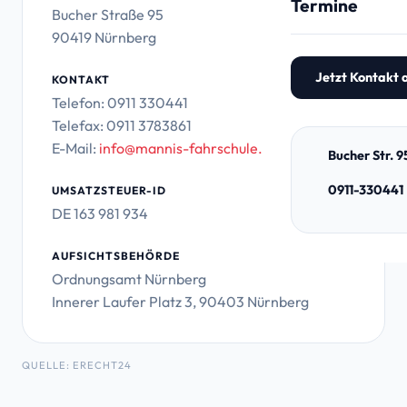
Termine
Bucher Straße 95
Motorrad (A, A2
90419 Nürnberg
Jetzt Kontakt
KONTAKT
Telefon: 0911 330441
Telefax: 0911 3783861
E-Mail:
info@mannis-fahrschule.de
Bucher Str. 
0911-330441
UMSATZSTEUER-ID
DE 163 981 934
AUFSICHTSBEHÖRDE
Ordnungsamt Nürnberg
Innerer Laufer Platz 3, 90403 Nürnberg
QUELLE: ERECHT24