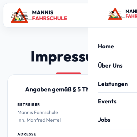
MAN
MANNIS
FAH
FAHRSCHULE
Home
Impressum
Über Uns
Leistungen
Angaben gemäß § 5 TMG
Alle Leistungen
Events
BETREIBER
Mannis Fahrschule
PKW (Klasse B)
30 Jahre Jubil
Jobs
Inh. Manfred Mertel
Anhänger (BE)
ADRESSE