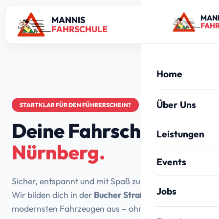
MAN
MANNIS
FAH
FAHRSCHULE
Home
Über Uns
STARTKLAR FÜR DEN FÜHRERSCHEIN?
Deine Fahrschule in
Leistungen
Nürnberg.
Alle Leistungen
Events
Sicher, entspannt und mit Spaß zum Führerschein.
PKW (Klasse B)
30 Jahre Jubil
Jobs
Wir bilden dich in der
Bucher Straße 95
auf
Anhänger (BE)
modernsten Fahrzeugen aus – ohne Stress und